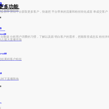
客户
e购物
更多功能
客户轻松找到你
快速连接各种 营销平台获取更多客户，快速把 平台带来的流量和粉丝转化成首 单成交客户
货
户
cebook直播
利用后台数据 分析用户消费的习惯，了解以及跟 明白客户的需求，把顾客变成忠实 粉丝并
抢占最大直播市场
stagram直播
轻松累积客户粉丝
k直播
占时下直播阵地
理
pp
客