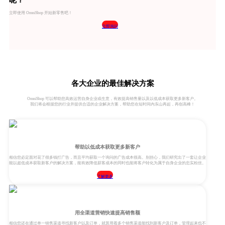
呢？
立即使用 OmniShop 开始新零售吧！
立即询问
各大企业的最佳解决方案
OmniShop 可以帮助您高效运营自身企业或生意，有效提高销售量以及以低成本获取更多新客户。
我们将会根据您的行业并提供合适的企业解决方案，帮助您在短时间内东山再起，再创高峰！
帮助以低成本获取更多新客户
相信您必定面对花了很多钱打广告，而且平均获取一个询问的广告成本很高。别担心，我们研究出了一套让企业
能以超低成本获取新客户的解决方案，能有效降低获客成本的同时也能将客户转化为属于自身企业的忠实粉丝。
了解更多
用全渠道营销快速提高销售额
相信您还在通过单一销售渠道寻找新客户以及订单，就算用着多个销售渠道能找到新客户及订单，管理起来也不