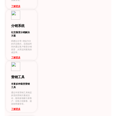
流量变现。
了解更多
分销系统
社交裂变分销解决
方案
搭建以分享+佣金为主
的开店模式，实现短时
间内通过客户裂变分销
卖货，从而达到更高的
成交率。
了解更多
营销工具
丰富多种裂变营销
工具
通过丰富营销工具制定
多变的营销方案或活
动，能有效地吸引新客
户、旧客介绍新客、提
高销售额等等。
了解更多