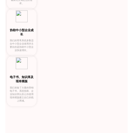
确保充分满足您的需
求。
协助中小型企业成
长
我们的零售系统多数适
合中小型企业使用并主
要目的是协助中小型企
业快速增长。
电子书、知识库及
现有模版
我们准备了大量的营销
电子书、系统指南、企
业知识库以及让你使用
现有模版建立自己的线
上商城。