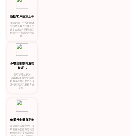
协助客户快速上手
我们定制了一系列的计
划协助新客户快速上手
并学会怎么利用系统为
他们的行业制定营销方
案。
免费培训课程及荣
誉证书
您可以通过参加
OmniShop 商业学院的
培训课程学习更多企业
营销知识以及获得专业
文凭。
依据行业量身定制
我们可以依据您的行业
所需并为您量身定制适
合您使用的零售系统以