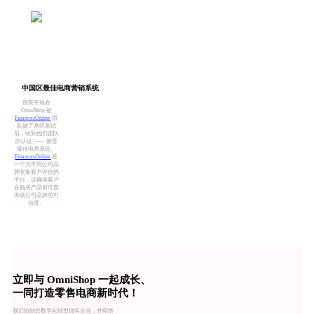
中国区最佳电商营销系统
很荣幸地在
OmniShop 被
FinancesOnline
团
队做了系统测试
后，收到他们团队
的认证 —— 新晋
最佳电商系统。
FinancesOnline
是
一个为不同公司品
牌收集客户评价的
平台，以确保客户
在购买产品前可查
询该公司品牌的可
信度。
立即与 OmniShop 一起成长、
一同打造零售电商新时代！
我们协助您数字化转型现有企业，并帮助