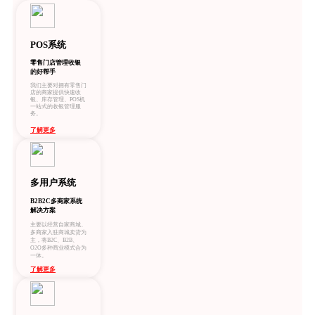
POS系统
零售门店管理收银
的好帮手
我们主要对拥有零售门
店的商家提供快速收
银、库存管理、POS机
一站式的收银管理服
务。
了解更多
多用户系统
B2B2C多商家系统
解决方案
主要以经营自家商城、
多商家入驻商城卖货为
主，将B2C、B2B、
O2O多种商业模式合为
一体。
了解更多