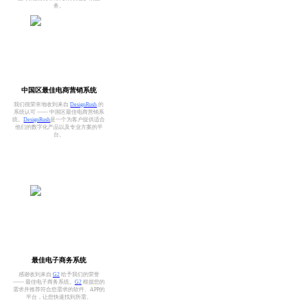
务。
中国区最佳电商营销系统
我们很荣幸地收到来自
DesignRush
的
系统认可 —— 中国区最佳电商营销系
统。
DesignRush
是一个为客户提供适合
他们的数字化产品以及专业方案的平
台。
最佳电子商务系统
感谢收到来自
G2
给予我们的荣誉
—— 最佳电子商务系统。
G2
根据您的
需求并推荐符合您需求的软件、APP的
平台，让您快速找到所需。