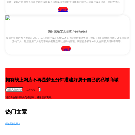
方便，对吗？我们的系统让您可以连接多个销售渠道并同时管理所有不同平台的客户以及订单，省时又省心。
了解更多
通过营销工具将客户转为粉丝
相信您曾面对做了优惠活动但反应不是很好或者折扣活动无法帮助增加销售额，对吗？我们的系统提供了许多创新的
营销工具，让您使用工具制定不同的营销活动以提高销售额、获取更多新客户以及提高客户回购率等等。
了解更多
拥有线上网店不再是梦五分钟搭建好属于自己的私域商城
立即询问
我们将在短时间内与您联系，感谢您的询问。
热门文章
阅读更多文章 >