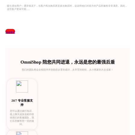
吸引潜在用户：通常情况下，当客户再次购买甚至多次购买时，这说明他们对卖方的产品和服务非常满意。因此，
这些客户更有可能......
继续阅读
OmniShop 陪您共同进退，永远是您的最强后盾
我们的团队将会全程陪伴并协助您从零到成功，从辛苦到轻松，从小商家到大企业家！
24/7 专业客服支
持
您可以通过拨打电话、
线上聊天或发送邮件联
络我们的客服团队，我
们乐意解答您一切的疑
问。