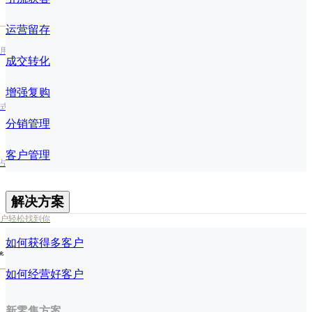
运营留存
用户日活跃度
成交转化
增强复购
式处理多订单
分销管理
客户管理
占视频流量红利
解决方案
户轻松找到你
如何获得多客户
化
如何经营好客户
新零售方案