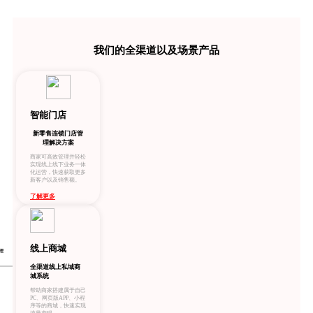
我们的全渠道以及场景产品
智能门店
新零售连锁门店管
理解决方案
商家可高效管理并轻松
实现线上线下业务一体
化运营，快速获取更多
新客户以及销售额。
了解更多
线上商城
理
全渠道线上私域商
城系统
帮助商家搭建属于自己
PC、网页版APP、小程
序等的商城，快速实现