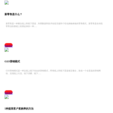
新零售是什么？
新零售是一种整合线上和线下渠道，利用数据和技术创造无缝和个性化购物体验的零售模式。新零售是在传统
零售业的基础上发展起来的一种......
继续阅读
O2O营销模式
O2O营销模式是一种以线上线下结合的营销模式，即将线上和线下渠道相互整合，形成一个全渠道的营销网
络，实现线上引流、线下消费、线下......
继续阅读
5种提高客户复购率的方法