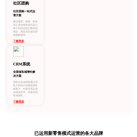
社区团购
社区团购一站式运
营方案
通过预售、拼团、秒杀
等工具快速卖货以及让
客户到店自提已购买的
商品，满足社区或社群
的团购需求。
了解更多
CRM系统
全渠道私域增长解
决方案
协助企业或商家通过旧
客户的转介绍获取更多
新客户、社群运营以及
促进成交率，快速实现
私域增长。
了解更多
已运用新零售模式运营的各大品牌