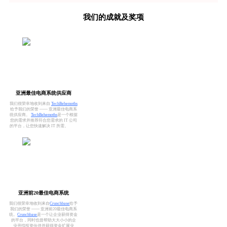
我们的成就及奖项
亚洲最佳电商系统供应商
我们很荣幸地收到来自
TechBehemoths
给予我们的荣誉 —— 亚洲最佳电商系
统供应商。
TechBehemoths
是一个根据
您的需求并推荐符合您需求的 IT 公司
的平台，让您快速解决 IT 所需。
亚洲前20最佳电商系统
我们很荣幸地收到来自
Crunchbase
给予
我们的荣誉 —— 亚洲前20最佳电商系
统。
Crunchbase
是一个让企业获得资金
的平台，同时也曾帮助大大小小的企
业寻找投资伙伴并获得资金扩展业