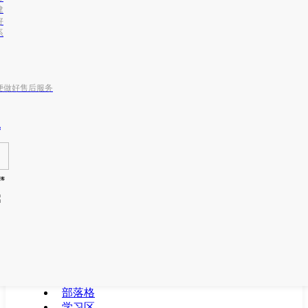
建
好
系
便做好售后服务
m
获客
部落格
学习区