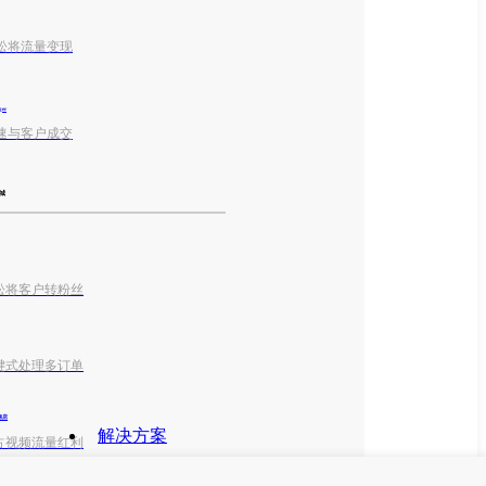
松将流量变现
ger
速与客户成交
城
松将客户转粉丝
键式处理多订单
k商店
解决方案
占视频流量红利