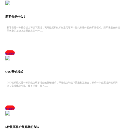
新零售是什么？
新零售是一种整合线上和线下渠道，利用数据和技术创造无缝和个性化购物体验的零售模式。新零售是在传统
零售业的基础上发展起来的一种......
继续阅读
O2O营销模式
O2O营销模式是一种以线上线下结合的营销模式，即将线上和线下渠道相互整合，形成一个全渠道的营销网
络，实现线上引流、线下消费、线下......
继续阅读
5种提高客户复购率的方法