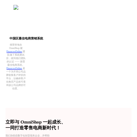
中国区最佳电商营销系统
很荣幸地在
OmniShop 被
FinancesOnline
团
队做了系统测试
后，收到他们团队
的认证 —— 新晋
最佳电商系统。
FinancesOnline
是
一个为不同公司品
牌收集客户评价的
平台，以确保客户
在购买产品前可查
询该公司品牌的可
信度。
立即与 OmniShop 一起成长、
一同打造零售电商新时代！
我们协助您数字化转型现有企业，并帮助