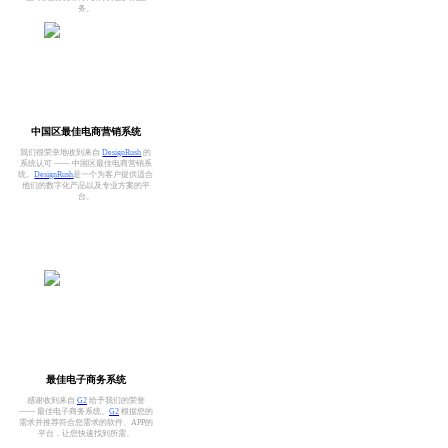
务。
中国区最佳电商营销系统
我们很荣幸地收到来自
DesignRush
的
系统认可 —— 中国区最佳电商营销系
统。
DesignRush
是一个为客户提供适合
他们的数字化产品以及专业方案的平
台。
最佳电子商务系统
感谢收到来自
G2
给予我们的荣誉
—— 最佳电子商务系统。
G2
根据您的
需求并推荐符合您需求的软件、APP的
平台，让您快速找到所需。