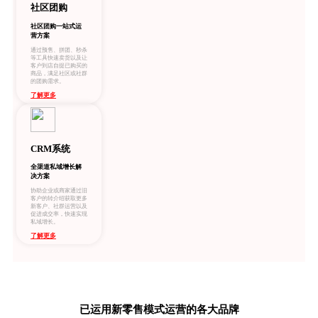
社区团购
社区团购一站式运
营方案
通过预售、拼团、秒杀
等工具快速卖货以及让
客户到店自提已购买的
商品，满足社区或社群
的团购需求。
了解更多
CRM系统
全渠道私域增长解
决方案
协助企业或商家通过旧
客户的转介绍获取更多
新客户、社群运营以及
促进成交率，快速实现
私域增长。
了解更多
已运用新零售模式运营的各大品牌