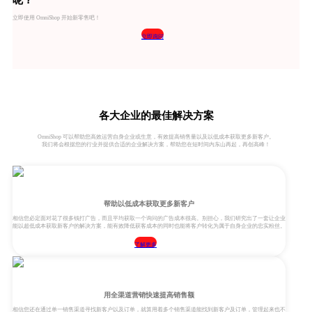
呢？
立即使用 OmniShop 开始新零售吧！
立即询问
各大企业的最佳解决方案
OmniShop 可以帮助您高效运营自身企业或生意，有效提高销售量以及以低成本获取更多新客户。
我们将会根据您的行业并提供合适的企业解决方案，帮助您在短时间内东山再起，再创高峰！
帮助以低成本获取更多新客户
相信您必定面对花了很多钱打广告，而且平均获取一个询问的广告成本很高。别担心，我们研究出了一套让企业
能以超低成本获取新客户的解决方案，能有效降低获客成本的同时也能将客户转化为属于自身企业的忠实粉丝。
了解更多
用全渠道营销快速提高销售额
相信您还在通过单一销售渠道寻找新客户以及订单，就算用着多个销售渠道能找到新客户及订单，管理起来也不