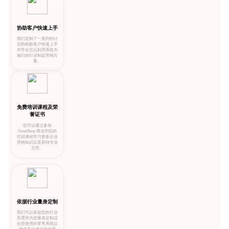
协助客户快速上手
我们定制了一系列的计
划协助新客户快速上手
并学会怎么利用系统为
他们的行业制定营销方
案。
免费培训课程及荣
誉证书
您可以通过参加
OmniShop 商业学院的
培训课程学习更多企业
营销知识以及获得专业
文凭。
依据行业量身定制
我们可以依据您的行业
所需并为您量身定制适
合您使用的零售系统以