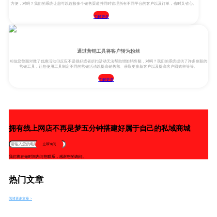
方便，对吗？我们的系统让您可以连接多个销售渠道并同时管理所有不同平台的客户以及订单，省时又省心。
了解更多
通过营销工具将客户转为粉丝
相信您曾面对做了优惠活动但反应不是很好或者折扣活动无法帮助增加销售额，对吗？我们的系统提供了许多创新的
营销工具，让您使用工具制定不同的营销活动以提高销售额、获取更多新客户以及提高客户回购率等等。
了解更多
拥有线上网店不再是梦五分钟搭建好属于自己的私域商城
立即询问
我们将在短时间内与您联系，感谢您的询问。
热门文章
阅读更多文章 >