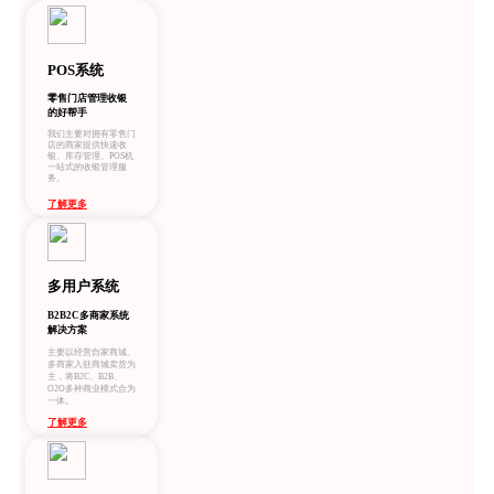
POS系统
零售门店管理收银
的好帮手
我们主要对拥有零售门
店的商家提供快速收
银、库存管理、POS机
一站式的收银管理服
务。
了解更多
多用户系统
B2B2C多商家系统
解决方案
主要以经营自家商城、
多商家入驻商城卖货为
主，将B2C、B2B、
O2O多种商业模式合为
一体。
了解更多