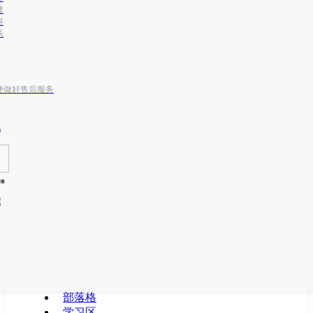
建
好
系
便做好售后服务
m
获客
部落格
学习区