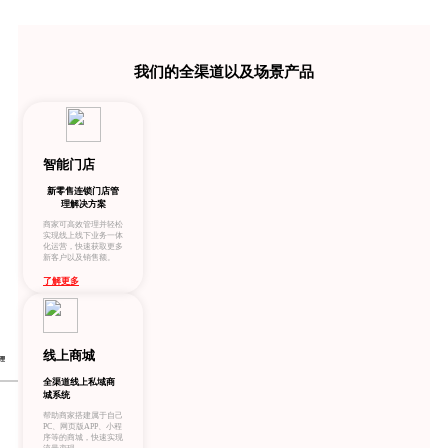
我们的全渠道以及场景产品
智能门店
新零售连锁门店管
理解决方案
商家可高效管理并轻松
实现线上线下业务一体
化运营，快速获取更多
新客户以及销售额。
了解更多
线上商城
理
全渠道线上私域商
城系统
帮助商家搭建属于自己
PC、网页版APP、小程
序等的商城，快速实现