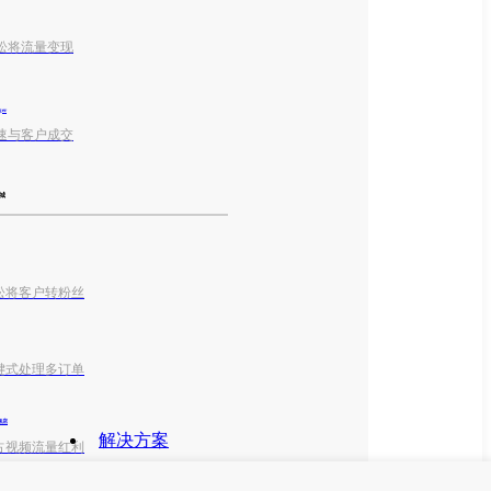
松将流量变现
ger
速与客户成交
城
松将客户转粉丝
键式处理多订单
k商店
解决方案
占视频流量红利