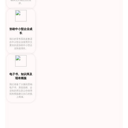
确保充分满足您的需
求。
协助中小型企业成
长
我们的零售系统多数适
合中小型企业使用并主
要目的是协助中小型企
业快速增长。
电子书、知识库及
现有模版
我们准备了大量的营销
电子书、系统指南、企
业知识库以及让你使用
现有模版建立自己的线
上商城。