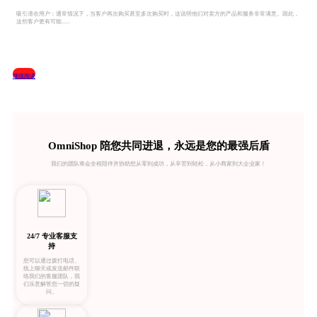
吸引潜在用户：通常情况下，当客户再次购买甚至多次购买时，这说明他们对卖方的产品和服务非常满意。因此，
这些客户更有可能......
继续阅读
OmniShop 陪您共同进退，永远是您的最强后盾
我们的团队将会全程陪伴并协助您从零到成功，从辛苦到轻松，从小商家到大企业家！
24/7 专业客服支
持
您可以通过拨打电话、
线上聊天或发送邮件联
络我们的客服团队，我
们乐意解答您一切的疑
问。