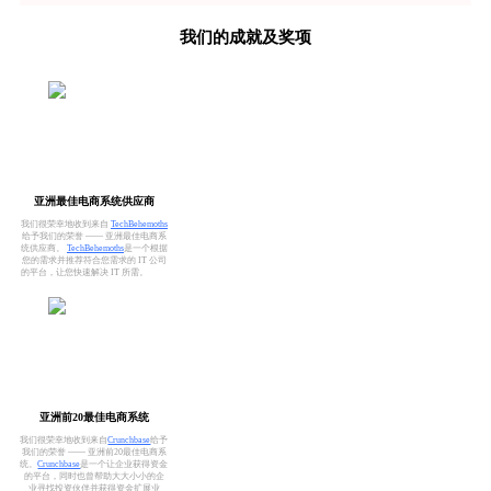
我们的成就及奖项
亚洲最佳电商系统供应商
我们很荣幸地收到来自
TechBehemoths
给予我们的荣誉 —— 亚洲最佳电商系
统供应商。
TechBehemoths
是一个根据
您的需求并推荐符合您需求的 IT 公司
的平台，让您快速解决 IT 所需。
亚洲前20最佳电商系统
我们很荣幸地收到来自
Crunchbase
给予
我们的荣誉 —— 亚洲前20最佳电商系
统。
Crunchbase
是一个让企业获得资金
的平台，同时也曾帮助大大小小的企
业寻找投资伙伴并获得资金扩展业