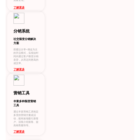
流量变现。
了解更多
分销系统
社交裂变分销解决
方案
搭建以分享+佣金为主
的开店模式，实现短时
间内通过客户裂变分销
卖货，从而达到更高的
成交率。
了解更多
营销工具
丰富多种裂变营销
工具
通过丰富营销工具制定
多变的营销方案或活
动，能有效地吸引新客
户、旧客介绍新客、提
高销售额等等。
了解更多