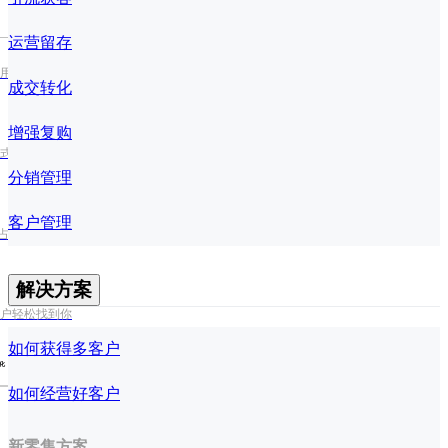
运营留存
用户日活跃度
成交转化
增强复购
式处理多订单
分销管理
客户管理
占视频流量红利
解决方案
户轻松找到你
如何获得多客户
化
如何经营好客户
新零售方案