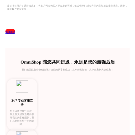
吸引潜在用户：通常情况下，当客户再次购买甚至多次购买时，这说明他们对卖方的产品和服务非常满意。因此，
这些客户更有可能......
继续阅读
OmniShop 陪您共同进退，永远是您的最强后盾
我们的团队将会全程陪伴并协助您从零到成功，从辛苦到轻松，从小商家到大企业家！
24/7 专业客服支
持
您可以通过拨打电话、
线上聊天或发送邮件联
络我们的客服团队，我
们乐意解答您一切的疑
问。