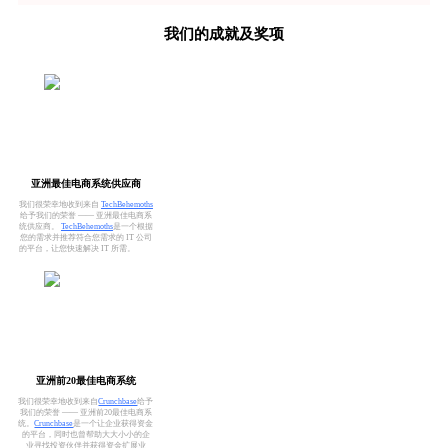
我们的成就及奖项
亚洲最佳电商系统供应商
我们很荣幸地收到来自
TechBehemoths
给予我们的荣誉 —— 亚洲最佳电商系
统供应商。
TechBehemoths
是一个根据
您的需求并推荐符合您需求的 IT 公司
的平台，让您快速解决 IT 所需。
亚洲前20最佳电商系统
我们很荣幸地收到来自
Crunchbase
给予
我们的荣誉 —— 亚洲前20最佳电商系
统。
Crunchbase
是一个让企业获得资金
的平台，同时也曾帮助大大小小的企
业寻找投资伙伴并获得资金扩展业