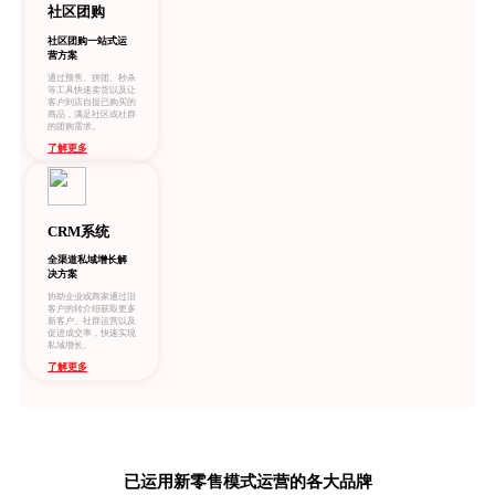
社区团购
社区团购一站式运
营方案
通过预售、拼团、秒杀
等工具快速卖货以及让
客户到店自提已购买的
商品，满足社区或社群
的团购需求。
了解更多
CRM系统
全渠道私域增长解
决方案
协助企业或商家通过旧
客户的转介绍获取更多
新客户、社群运营以及
促进成交率，快速实现
私域增长。
了解更多
已运用新零售模式运营的各大品牌