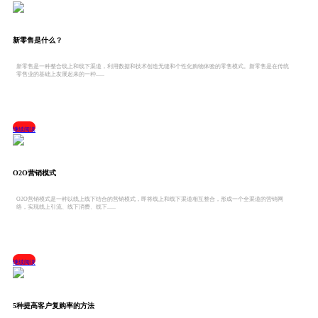
新零售是什么？
新零售是一种整合线上和线下渠道，利用数据和技术创造无缝和个性化购物体验的零售模式。新零售是在传统
零售业的基础上发展起来的一种......
继续阅读
O2O营销模式
O2O营销模式是一种以线上线下结合的营销模式，即将线上和线下渠道相互整合，形成一个全渠道的营销网
络，实现线上引流、线下消费、线下......
继续阅读
5种提高客户复购率的方法