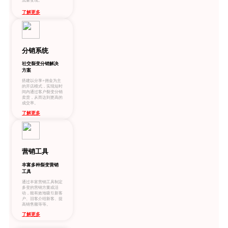
流量变现。
了解更多
分销系统
社交裂变分销解决
方案
搭建以分享+佣金为主
的开店模式，实现短时
间内通过客户裂变分销
卖货，从而达到更高的
成交率。
了解更多
营销工具
丰富多种裂变营销
工具
通过丰富营销工具制定
多变的营销方案或活
动，能有效地吸引新客
户、旧客介绍新客、提
高销售额等等。
了解更多