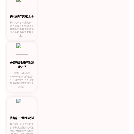
协助客户快速上手
我们定制了一系列的计
划协助新客户快速上手
并学会怎么利用系统为
他们的行业制定营销方
案。
免费培训课程及荣
誉证书
您可以通过参加
OmniShop 商业学院的
培训课程学习更多企业
营销知识以及获得专业
文凭。
依据行业量身定制
我们可以依据您的行业
所需并为您量身定制适
合您使用的零售系统以