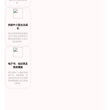
确保充分满足您的需
求。
协助中小型企业成
长
我们的零售系统多数适
合中小型企业使用并主
要目的是协助中小型企
业快速增长。
电子书、知识库及
现有模版
我们准备了大量的营销
电子书、系统指南、企
业知识库以及让你使用
现有模版建立自己的线
上商城。