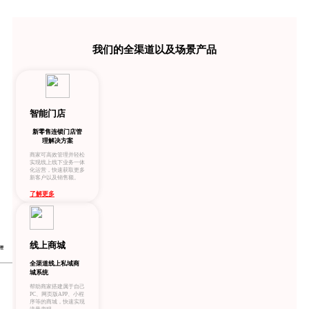
我们的全渠道以及场景产品
智能门店
新零售连锁门店管
理解决方案
商家可高效管理并轻松
实现线上线下业务一体
化运营，快速获取更多
新客户以及销售额。
了解更多
线上商城
理
全渠道线上私域商
城系统
帮助商家搭建属于自己
PC、网页版APP、小程
序等的商城，快速实现