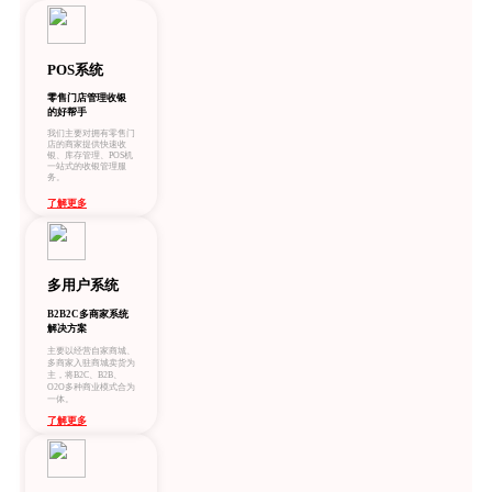
POS系统
零售门店管理收银
的好帮手
我们主要对拥有零售门
店的商家提供快速收
银、库存管理、POS机
一站式的收银管理服
务。
了解更多
多用户系统
B2B2C多商家系统
解决方案
主要以经营自家商城、
多商家入驻商城卖货为
主，将B2C、B2B、
O2O多种商业模式合为
一体。
了解更多