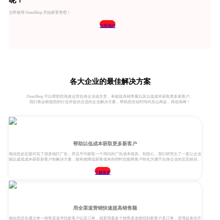
呢？
立即使用 OmniShop 开始新零售吧！
立即询问
各大企业的最佳解决方案
OmniShop 可以帮助您高效运营自身企业或生意，有效提高销售量以及以低成本获取更多新客户。
我们将会根据您的行业并提供合适的企业解决方案，帮助您在短时间内东山再起，再创高峰！
帮助以低成本获取更多新客户
相信您必定面对花了很多钱打广告，而且平均获取一个询问的广告成本很高。别担心，我们研究出了一套让企业
能以超低成本获取新客户的解决方案，能有效降低获客成本的同时也能将客户转化为属于自身企业的忠实粉丝。
了解更多
用全渠道营销快速提高销售额
相信您还在通过单一销售渠道寻找新客户以及订单，就算用着多个销售渠道能找到新客户及订单，管理起来也不