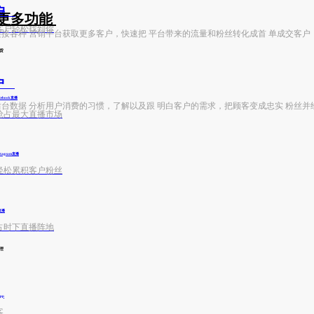
客户
e购物
更多功能
客户轻松找到你
快速连接各种 营销平台获取更多客户，快速把 平台带来的流量和粉丝转化成首 单成交客户
货
户
cebook直播
利用后台数据 分析用户消费的习惯，了解以及跟 明白客户的需求，把顾客变成忠实 粉丝并
抢占最大直播市场
stagram直播
轻松累积客户粉丝
k直播
占时下直播阵地
理
pp
客