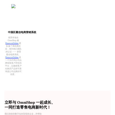
中国区最佳电商营销系统
很荣幸地在
OmniShop 被
FinancesOnline
团
队做了系统测试
后，收到他们团队
的认证 —— 新晋
最佳电商系统。
FinancesOnline
是
一个为不同公司品
牌收集客户评价的
平台，以确保客户
在购买产品前可查
询该公司品牌的可
信度。
立即与 OmniShop 一起成长、
一同打造零售电商新时代！
我们协助您数字化转型现有企业，并帮助