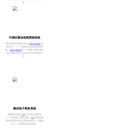
务。
中国区最佳电商营销系统
我们很荣幸地收到来自
DesignRush
的
系统认可 —— 中国区最佳电商营销系
统。
DesignRush
是一个为客户提供适合
他们的数字化产品以及专业方案的平
台。
最佳电子商务系统
感谢收到来自
G2
给予我们的荣誉
—— 最佳电子商务系统。
G2
根据您的
需求并推荐符合您需求的软件、APP的
平台，让您快速找到所需。