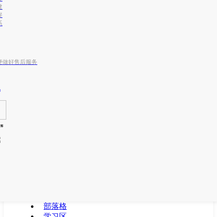
建
好
系
便做好售后服务
m
获客
部落格
学习区