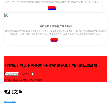
方便，对吗？我们的系统让您可以连接多个销售渠道并同时管理所有不同平台的客户以及订单，省时又省心。
了解更多
通过营销工具将客户转为粉丝
相信您曾面对做了优惠活动但反应不是很好或者折扣活动无法帮助增加销售额，对吗？我们的系统提供了许多创新的
营销工具，让您使用工具制定不同的营销活动以提高销售额、获取更多新客户以及提高客户回购率等等。
了解更多
拥有线上网店不再是梦五分钟搭建好属于自己的私域商城
立即询问
我们将在短时间内与您联系，感谢您的询问。
热门文章
阅读更多文章 >