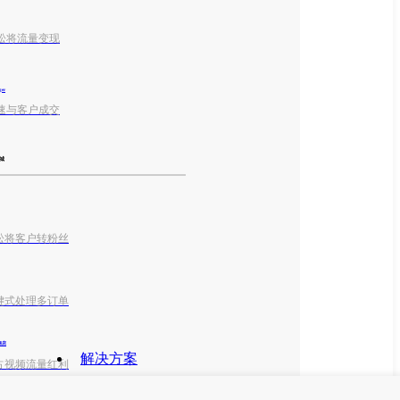
松将流量变现
ger
速与客户成交
城
松将客户转粉丝
键式处理多订单
k商店
解决方案
占视频流量红利