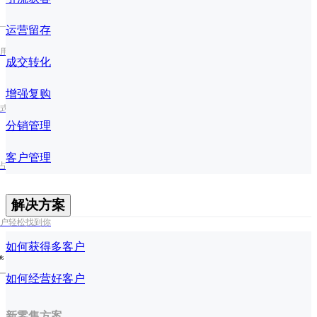
运营留存
用户日活跃度
成交转化
增强复购
式处理多订单
分销管理
客户管理
占视频流量红利
解决方案
户轻松找到你
如何获得多客户
化
如何经营好客户
新零售方案