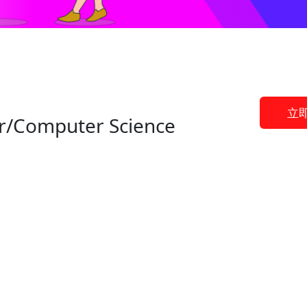
立
r/Computer Science