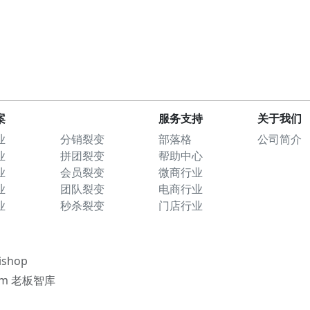
案
服务支持
关于我们
业
部落格
公司简介
分销裂变
业
帮助中心
拼团裂变
业
微商行业
会员裂变
业
电商行业
团队裂变
业
门店行业
秒杀裂变
ishop
dom 老板智库